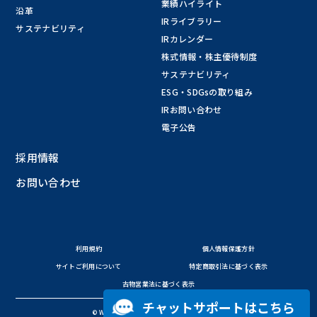
業績ハイライト
沿革
IRライブラリー
サステナビリティ
IRカレンダー
株式情報・株主優待制度
サステナビリティ
ESG・SDGsの取り組み
IRお問い合わせ
電子公告
採用情報
お問い合わせ
利用規約
個人情報保護方針
サイトご利用について
特定商取引法に基づく表示
古物営業法に基づく表示
チャットサポートはこちら
© WirelessGate Inc. All Rights Reserved.